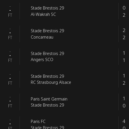
-
0
Stade Brestois 29
-
2
Al-Wakrah SC
FT
-
2
Stade Brestois 29
-
2
Concarneau
FT
-
1
Stade Brestois 29
-
1
Angers SCO
FT
-
1
Stade Brestois 29
-
2
RC Strasbourg Alsace
FT
-
1
Paris Saint Germain
-
0
Stade Brestois 29
FT
-
4
Paris FC
-
0
Stade Brestois 29
FT