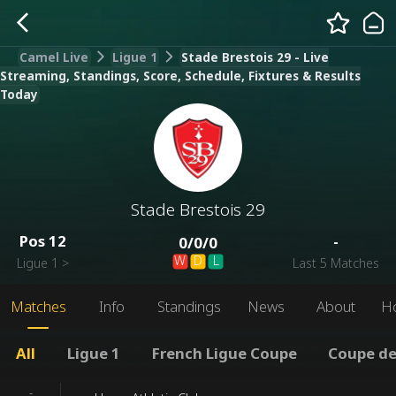
Camel Live
Ligue 1
Stade Brestois 29 - Live
Streaming, Standings, Score, Schedule, Fixtures & Results
Today
Stade Brestois 29
Pos
12
-
0
/
0
/
0
W
D
L
Ligue 1
>
Last 5 Matches
Matches
Info
Standings
News
About
H
All
Ligue 1
French Ligue Coupe
Coupe de
-