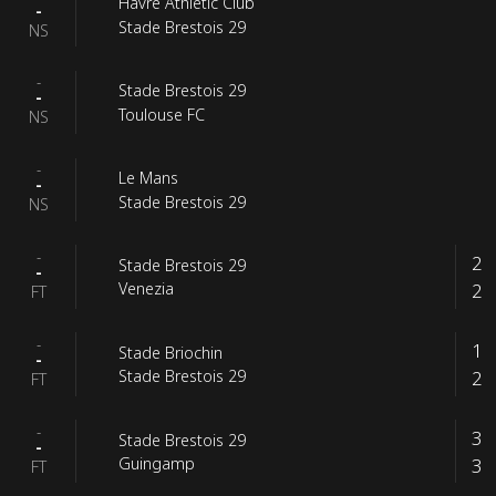
Havre Athletic Club
-
Stade Brestois 29
NS
-
Stade Brestois 29
-
Toulouse FC
NS
-
Le Mans
-
Stade Brestois 29
NS
-
2
Stade Brestois 29
-
2
Venezia
FT
-
1
Stade Briochin
-
2
Stade Brestois 29
FT
-
3
Stade Brestois 29
-
3
Guingamp
FT