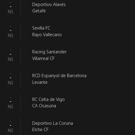
-
Deportivo Alavés
-
Getafe
NS
-
Sevilla FC
-
Rayo Vallecano
NS
-
Racing Santander
-
Villarreal CF
NS
-
RCD Espanyol de Barcelona
-
Levante
NS
-
RC Celta de Vigo
-
CA Osasuna
NS
-
Deportivo La Coruna
-
Elche CF
NS